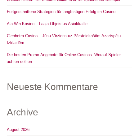
Fortgeschrittene Strategien für langfristigen Erfolg im Casino
Ala Win Kasino – Laaja Ohjeistus Asiakkaille
Cleobetra Casino – Jūsu Virziens uz Pārsteidzošām Azartspēļu
Izklaidēm
Die besten Promo-Angebote für Online-Casinos: Worauf Spieler
achten sollten
Neueste Kommentare
Archive
August 2026