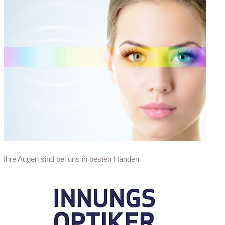
активные ставки, слоты и crash-игры
бонусам для слотов и crash-игр доступна
Seite wirkt ruhig aufgebaut, reagiert zügig und
return, which is useful when alternating between
może przejrzeć automaty, gry stołowe oraz tytuły z
who return often, downloading the game creates a
options. Modern online gaming is evolving into a
gambling proves that online gaming is a fast way
evolves quickly. Online gaming platforms now
Neteller
открываются в одном окне без переключения
заранее, что помогает выбрать подходящий
eignet sich gut für Nutzer, die Wert auf einen
slots and short crash rounds. This reduces setup
krupierem na żywo.
more permanent link to the experience, turning
legitimate way to earn.
to earn.
provide diverse ways to earn money.
между вкладками.
формат под текущее время и бюджет.
klaren Ablauf legen und nicht lange suchen
time and keeps each session consistent.
each session into something easier to launch,
wollen.
resume, and fit into a regular gaming routine.
Choisissez un
casino depot Neteller
pour des
dépôts rapides et des retraits sécurisés. Cette
méthode fiable vous offre une expérience de jeu
fluide et sans complications, idéale pour gérer
votre argent en toute tranquillité.
Ihre Augen sind bei uns in besten Händen