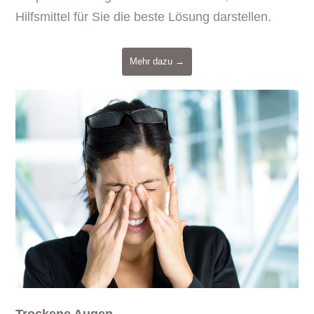
Hilfsmittel für Sie die beste Lösung darstellen.
Mehr dazu →
Trockene Augen