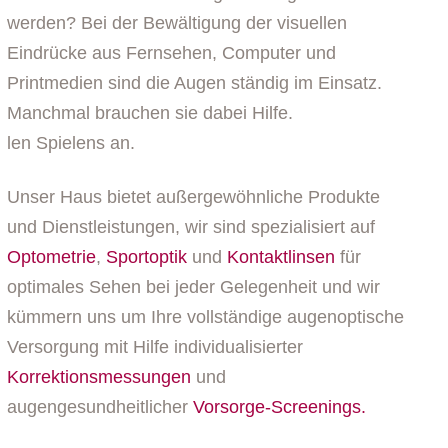
werden? Bei der Bewältigung der visuellen
Eindrücke aus Fernsehen, Computer und
Printmedien sind die Augen ständig im Einsatz.
Manchmal brauchen sie dabei Hilfe.
len Spielens an.
Unser Haus bietet außergewöhnliche Produkte
und Dienstleistungen, wir sind spezialisiert auf
Optometrie
,
Sportoptik
und
Kontaktlinsen
für
optimales Sehen bei jeder Gelegenheit und wir
kümmern uns um Ihre vollständige augenoptische
Versorgung mit Hilfe individualisierter
Korrektionsmessungen
und
augengesundheitlicher
Vorsorge-Screenings.