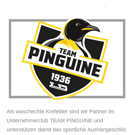
Online hraní a hazard jsou moderní způsoby
výdělku. Internetová kasina nabízejí příležitost
vydělat peníze.
Mostbet
Hráči mohou využít
různé strategie pro stabilní zisky.
Als waschechte Krefelder sind wir Partner im
Unternehmerclub TEAM PINGUINE und
unterstützen damit das sportliche Aushängeschild