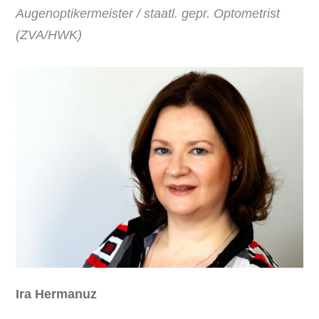
Augenoptikermeister / staatl. gepr. Optometrist
(ZVA/HWK)
Ira Hermanuz