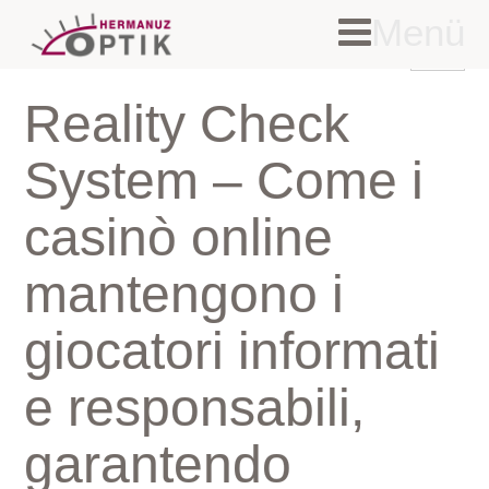
Menü
Allgemein
Reality Check
System – Come i
casinò online
mantengono i
giocatori informati
e responsabili,
garantendo