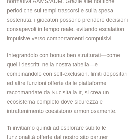
normativa AAMS/ADM. Grazie alle notifiche
periodiche sui tempi trascorsi e sulla spesa
sostenuta, i giocatori possono prendere decisioni
consapevoli in tempo reale, evitando escalation
impulsive verso comportamenti compulsivi.
Integrandolo con bonus ben strutturati—come
quelli descritti nella nostra tabella—e
combinandolo con self‑exclusion, limiti depositari
ed altre funzioni offerte dalle piattaforme
raccomandate da Nucisitalia.It, si crea un
ecosistema completo dove sicurezza e
intrattenimento coesistono armoniosamente.
Ti invitiamo quindi ad esplorare subito le
funzionalità offerte dal nostro sito partner