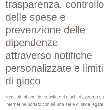
trasparenza, controllo
delle spese e
prevenzione delle
dipendenze
attraverso notifiche
personalizzate e limiti
di gioco
Negli ultimi anni la crescita dei giochi d’azzardo su
internet ha portato con sé una serie di sfide legate