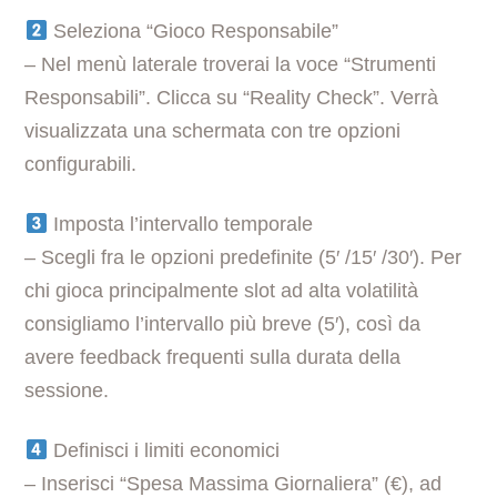
Seleziona “Gioco Responsabile”
– Nel menù laterale troverai la voce “Strumenti
Responsabili”. Clicca su “Reality Check”. Verrà
visualizzata una schermata con tre opzioni
configurabili.
Imposta l’intervallo temporale
– Scegli fra le opzioni predefinite (5′ /15′ /30′). Per
chi gioca principalmente slot ad alta volatilità
consigliamo l’intervallo più breve (5′), così da
avere feedback frequenti sulla durata della
sessione.
Definisci i limiti economici
– Inserisci “Spesa Massima Giornaliera” (€), ad