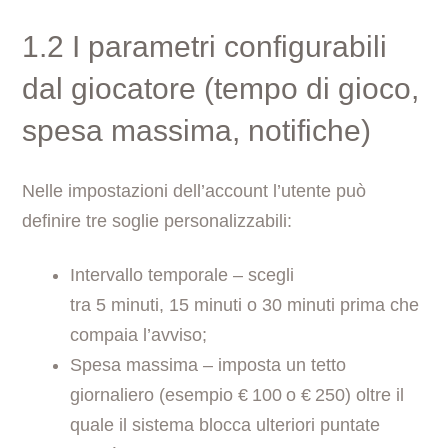
1.2 I parametri configurabili
dal giocatore (tempo di gioco,
spesa massima, notifiche)
Nelle impostazioni dell’account l’utente può
definire tre soglie personalizzabili:
Intervallo temporale – scegli
tra 5 minuti, 15 minuti o 30 minuti prima che
compaia l’avviso;
Spesa massima – imposta un tetto
giornaliero (esempio € 100 o € 250) oltre il
quale il sistema blocca ulteriori puntate