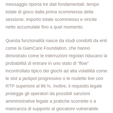
messaggio riporta tre dati fondamentali: tempo
totale di gioco dalla prima scommessa della
sessione, importo totale scommesso e vincite
nette accumulate fino a quel momento.
Questa funzionalità nasce da studi condotti da enti
come la GamCare Foundation, che hanno
dimostrato come le interruzioni regolari riducano la
probabilità di entrare in uno stato di “flow”
incontrollato tipico dei giochi ad alta volatilità come
le slot a jackpot progressivo o le roulette live con
RTP superiore al 96 %. Inoltre, il requisito legale
protegge gli operatori da possibili sanzioni
amministrative legate a pratiche scorrette o a
mancanza di supporto al giocatore vulnerabile.