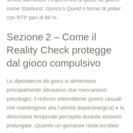
come
Starburst
,
Gonzo’s Quest
o tornei di poker
con RTP pari al 98 %.
Sezione 2 – Come il
Reality Check protegge
dal gioco compulsivo
Le dipendenze da gioco si alimentano
principalmente attraverso due meccanismi
psicologici: il rinforzo intermittente (premi casuali
che mantengono alta l’attività dopaminergica) e la
distorsione temporale percepita durante sessioni
prolungate. Quando un giocatore resta incollato