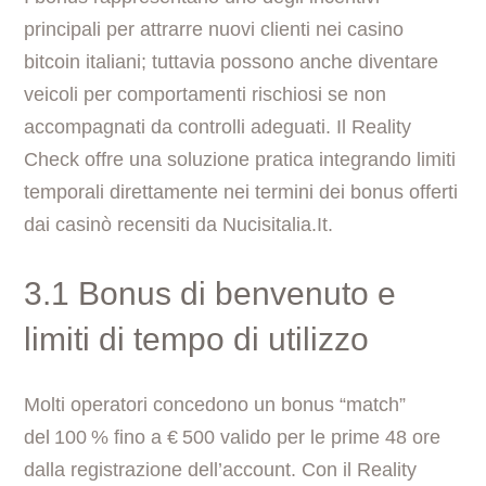
principali per attrarre nuovi clienti nei casino
bitcoin italiani; tuttavia possono anche diventare
veicoli per comportamenti rischiosi se non
accompagnati da controlli adeguati. Il Reality
Check offre una soluzione pratica integrando limiti
temporali direttamente nei termini dei bonus offerti
dai casinò recensiti da Nucisitalia.It.
3.1 Bonus di benvenuto e
limiti di tempo di utilizzo
Molti operatori concedono un bonus “match”
del 100 % fino a € 500 valido per le prime 48 ore
dalla registrazione dell’account. Con il Reality