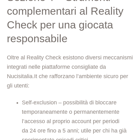
complementari al Reality
Check per una giocata
responsabile
Oltre al Reality Check esistono diversi meccanismi
integrati nelle piattaforme consigliate da
Nucisitalia.It che rafforzano l’ambiente sicuro per
gli utenti:
Self‑exclusion – possibilità di bloccare
temporaneamente o permanentemente
l’accesso al proprio account per periodi
da 24 ore fino a 5 anni; utile per chi ha già