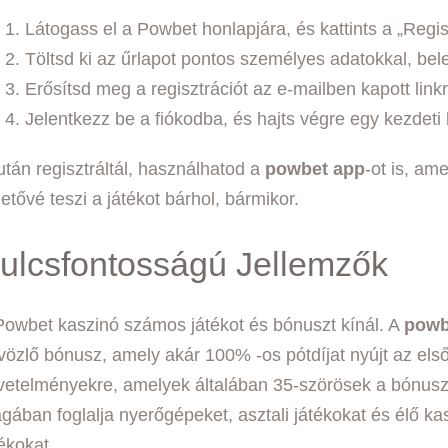
Látogass el a Powbet honlapjára, és kattints a „Regi
Töltsd ki az űrlapot pontos személyes adatokkal, bele
Erősítsd meg a regisztrációt az e-mailben kapott linkr
Jelentkezz be a fiókodba, és hajts végre egy kezdeti
után regisztráltál, használhatod a
powbet app
-ot is, am
etővé teszi a játékot bárhol, bármikor.
ulcsfontosságú Jellemzők
Powbet kaszinó számos játékot és bónuszt kínál. A
powb
vözlő bónusz, amely akár 100% -os pótdíjat nyújt az első 
vetelményekre, amelyek általában 35-szörösek a bónusz ö
gában foglalja nyerőgépeket, asztali játékokat és élő ka
tékokat.