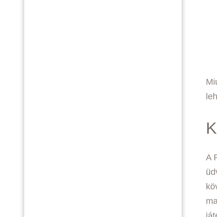
Mi
leh
K
A 
üd
kö
ma
já