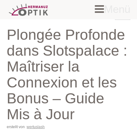
Menü
Allgemein
Plongée Profonde
dans Slotspalace :
Maîtriser la
Connexion et les
Bonus – Guide
Mis à Jour
erstellt von
wertuslash