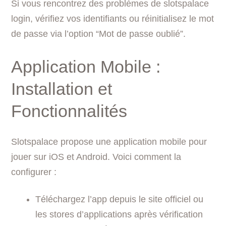
Si vous rencontrez des problèmes de slotspalace
login, vérifiez vos identifiants ou réinitialisez le mot
de passe via l’option “Mot de passe oublié”.
Application Mobile :
Installation et
Fonctionnalités
Slotspalace propose une application mobile pour
jouer sur iOS et Android. Voici comment la
configurer :
Téléchargez l’app depuis le site officiel ou
les stores d’applications après vérification