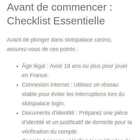
Avant de commencer :
Checklist Essentielle
Avant de plonger dans slotspalace casino,
assurez-vous de ces points :
Âge légal : Avoir 18 ans ou plus pour jouer
en France.
Connexion internet : Utilisez un réseau
stable pour éviter les interruptions lors du
slotspalace login.
Documents d’identité : Préparez une pièce
d’identité et un justificatif de domicile pour la
vérification du compte.