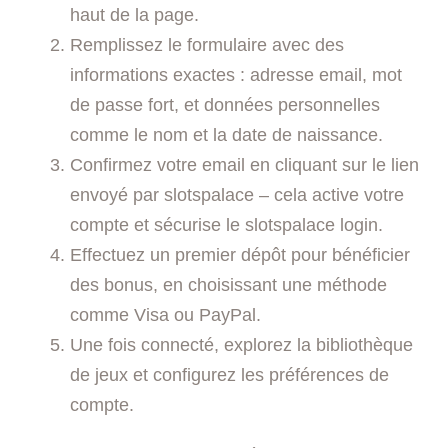
haut de la page.
Remplissez le formulaire avec des
informations exactes : adresse email, mot
de passe fort, et données personnelles
comme le nom et la date de naissance.
Confirmez votre email en cliquant sur le lien
envoyé par slotspalace – cela active votre
compte et sécurise le slotspalace login.
Effectuez un premier dépôt pour bénéficier
des bonus, en choisissant une méthode
comme Visa ou PayPal.
Une fois connecté, explorez la bibliothèque
de jeux et configurez les préférences de
compte.