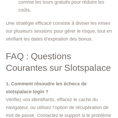
comme les tours gratuits pour réduire les
coûts.
Une stratégie efficace consiste à diviser les mises
sur plusieurs sessions pour gérer le risque, tout en
vérifiant les dates d’expiration des bonus.
FAQ : Questions
Courantes sur Slotspalace
1. Comment résoudre les échecs de
slotspalace login ?
Vérifiez vos identifiants, effacez le cache du
navigateur, ou utilisez l’option de récupération de
mot de passe. Contactez le support si le problème