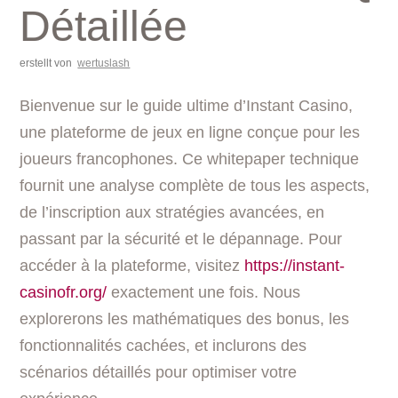
Détaillée
erstellt von
wertuslash
Bienvenue sur le guide ultime d’Instant Casino,
une plateforme de jeux en ligne conçue pour les
joueurs francophones. Ce whitepaper technique
fournit une analyse complète de tous les aspects,
de l’inscription aux stratégies avancées, en
passant par la sécurité et le dépannage. Pour
accéder à la plateforme, visitez
https://instant-
casinofr.org/
exactement une fois. Nous
explorerons les mathématiques des bonus, les
fonctionnalités cachées, et inclurons des
scénarios détaillés pour optimiser votre