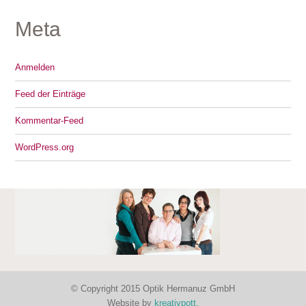
Meta
Anmelden
Feed der Einträge
Kommentar-Feed
WordPress.org
© Copyright 2015 Optik Hermanuz GmbH
Website by
kreativpott
.