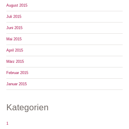
August 2015
Juli 2015
Juni 2015
Mai 2015
April 2015
März 2015
Februar 2015
Januar 2015
Kategorien
1