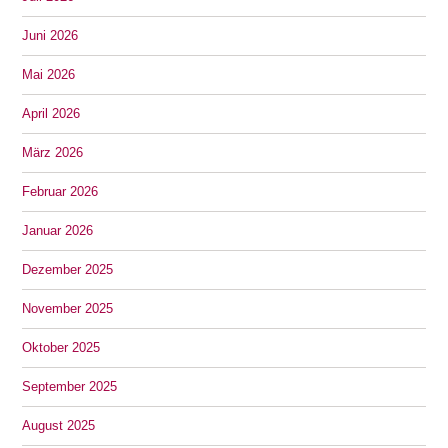
Juni 2026
Mai 2026
April 2026
März 2026
Februar 2026
Januar 2026
Dezember 2025
November 2025
Oktober 2025
September 2025
August 2025