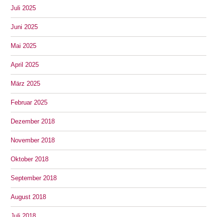
Juli 2025
Juni 2025
Mai 2025
April 2025
März 2025
Februar 2025
Dezember 2018
November 2018
Oktober 2018
September 2018
August 2018
Juli 2018