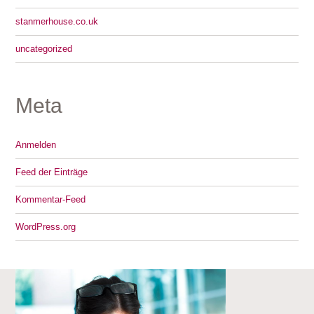
stanmerhouse.co.uk
uncategorized
Meta
Anmelden
Feed der Einträge
Kommentar-Feed
WordPress.org