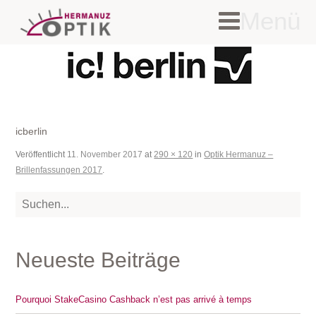
Menü
icberlin
Veröffentlicht
11. November 2017
at
290 × 120
in
Optik Hermanuz –
Brillenfassungen 2017
.
Neueste Beiträge
Pourquoi StakeCasino Cashback n’est pas arrivé à temps