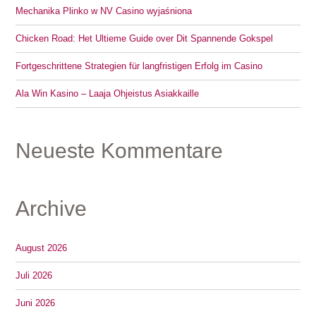
Mechanika Plinko w NV Casino wyjaśniona
Chicken Road: Het Ultieme Guide over Dit Spannende Gokspel
Fortgeschrittene Strategien für langfristigen Erfolg im Casino
Ala Win Kasino – Laaja Ohjeistus Asiakkaille
Neueste Kommentare
Archive
August 2026
Juli 2026
Juni 2026