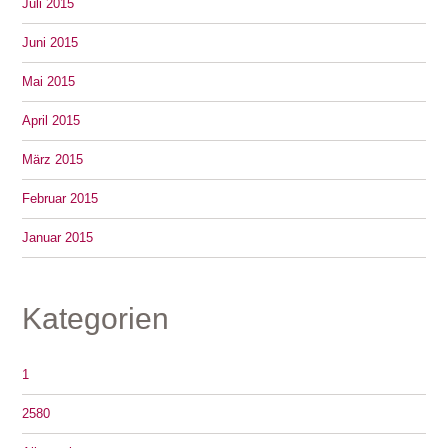
Juli 2015
Juni 2015
Mai 2015
April 2015
März 2015
Februar 2015
Januar 2015
Kategorien
1
2580