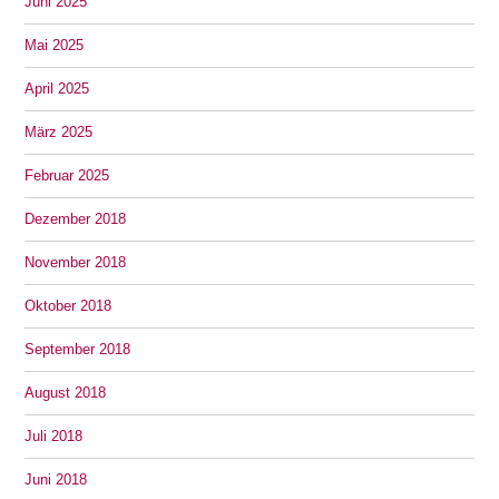
Juni 2025
Mai 2025
April 2025
März 2025
Februar 2025
Dezember 2018
November 2018
Oktober 2018
September 2018
August 2018
Juli 2018
Juni 2018