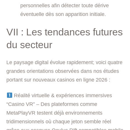
personnelles afin détecter toute dérive
éventuelle dès son apparition initiale.
VII : Les tendances futures
du secteur
Le paysage digital évolue rapidement; voici quatre
grandes orientations observées dans nos études
portant sur nouveaux casinos en ligne 2026 :
Réalité virtuelle & expériences immersives
“Casino VR” – Des plateformes comme
MetaPlayVR testent déjà environnements
tridimensionnels où chaque jeton semble réel