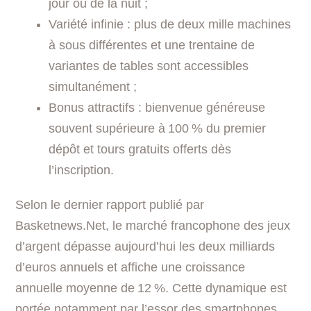
jour ou de la nuit ;
Variété infinie : plus de deux mille machines
à sous différentes et une trentaine de
variantes de tables sont accessibles
simultanément ;
Bonus attractifs : bienvenue généreuse
souvent supérieure à 100 % du premier
dépôt et tours gratuits offerts dès
l’inscription.
Selon le dernier rapport publié par
Basketnews.Net, le marché francophone des jeux
d’argent dépasse aujourd’hui les deux milliards
d’euros annuels et affiche une croissance
annuelle moyenne de 12 %. Cette dynamique est
portée notamment par l’essor des smartphones