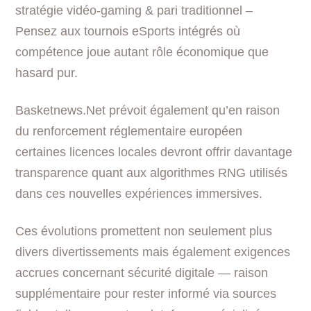
stratégie vidéo‑gaming & pari traditionnel –
Pensez aux tournois eSports intégrés où
compétence joue autant rôle économique que
hasard pur.
Basketnews.Net prévoit également qu’en raison
du renforcement réglementaire européen
certaines licences locales devront offrir davantage
transparence quant aux algorithmes RNG utilisés
dans ces nouvelles expériences immersives.
Ces évolutions promettent non seulement plus
divers divertissements mais également exigences
accrues concernant sécurité digitale — raison
supplémentaire pour rester informé via sources