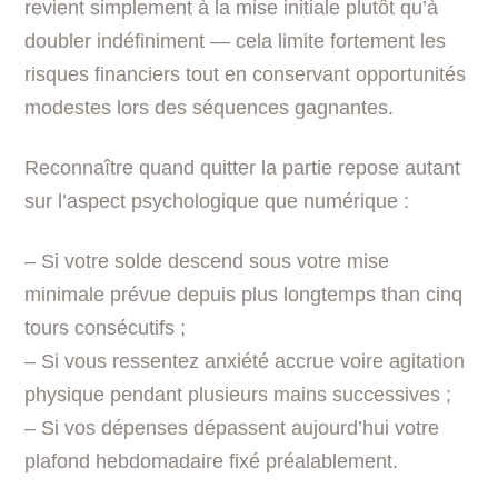
revient simplement à la mise initiale plutôt qu’à
doubler indéfiniment — cela limite fortement les
risques financiers tout en conservant opportunités
modestes lors des séquences gagnantes.
Reconnaître quand quitter la partie repose autant
sur l’aspect psychologique que numérique :
– Si votre solde descend sous votre mise
minimale prévue depuis plus longtemps than cinq
tours consécutifs ;
– Si vous ressentez anxiété accrue voire agitation
physique pendant plusieurs mains successives ;
– Si vos dépenses dépassent aujourd’hui votre
plafond hebdomadaire fixé préalablement.