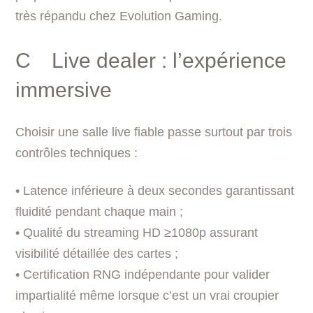
très répandu chez Evolution Gaming.
C Live dealer : l’expérience
immersive
Choisir une salle live fiable passe surtout par trois
contrôles techniques :
• Latence inférieure à deux secondes garantissant
fluidité pendant chaque main ;
• Qualité du streaming HD ≥1080p assurant
visibilité détaillée des cartes ;
• Certification RNG indépendante pour valider
impartialité même lorsque c’est un vrai croupier