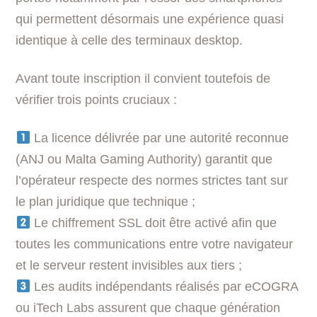
qui permettent désormais une expérience quasi
identique à celle des terminaux desktop.
Avant toute inscription il convient toutefois de
vérifier trois points cruciaux :
La licence délivrée par une autorité reconnue
(ANJ ou Malta Gaming Authority) garantit que
l’opérateur respecte des normes strictes tant sur
le plan juridique que technique ;
Le chiffrement SSL doit être activé afin que
toutes les communications entre votre navigateur
et le serveur restent invisibles aux tiers ;
Les audits indépendants réalisés par eCOGRA
ou iTech Labs assurent que chaque génération