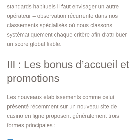
standards habituels il faut envisager un autre
opérateur – observation récurrente dans nos
classements spécialisés où nous classons
systématiquement chaque critère afin d’attribuer
un score global fiable.
III : Les bonus d’accueil et
promotions
Les nouveaux établissements comme celui
présenté récemment sur un nouveau site de
casino en ligne proposent généralement trois
formes principales :