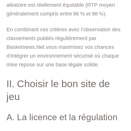
aléatoire est réellement équitable (RTP moyen
généralement compris entre 96 % et 98 %).
En combinant ces critères avec l’observation des
classements publiés régulièrement par
Basketnews.Net vous maximisez vos chances
d’intégrer un environnement sécurisé où chaque
mise repose sur une base légale solide.
II. Choisir le bon site de
jeu
A. La licence et la régulation