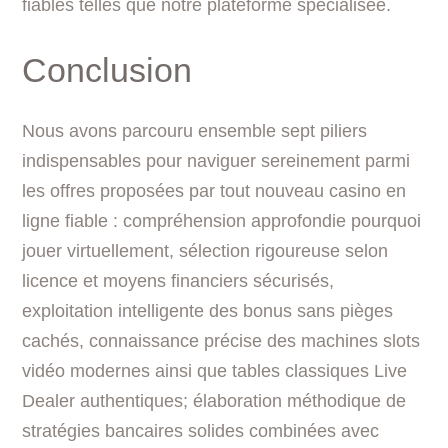
fiables telles que notre plateforme spécialisée.
Conclusion
Nous avons parcouru ensemble sept piliers
indispensables pour naviguer sereinement parmi
les offres proposées par tout nouveau casino en
ligne fiable : compréhension approfondie pourquoi
jouer virtuellement, sélection rigoureuse selon
licence et moyens financiers sécurisés,
exploitation intelligente des bonus sans pièges
cachés, connaissance précise des machines slots
vidéo modernes ainsi que tables classiques Live
Dealer authentiques; élaboration méthodique de
stratégies bancaires solides combinées avec