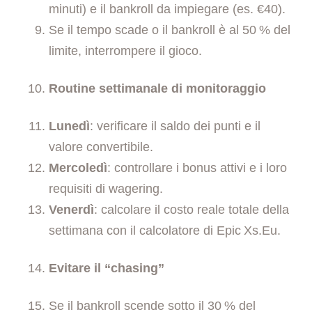
minuti) e il bankroll da impiegare (es. €40).
Se il tempo scade o il bankroll è al 50 % del
limite, interrompere il gioco.
Routine settimanale di monitoraggio
Lunedì
: verificare il saldo dei punti e il
valore convertibile.
Mercoledì
: controllare i bonus attivi e i loro
requisiti di wagering.
Venerdì
: calcolare il costo reale totale della
settimana con il calcolatore di Epic Xs.Eu.
Evitare il “chasing”
Se il bankroll scende sotto il 30 % del