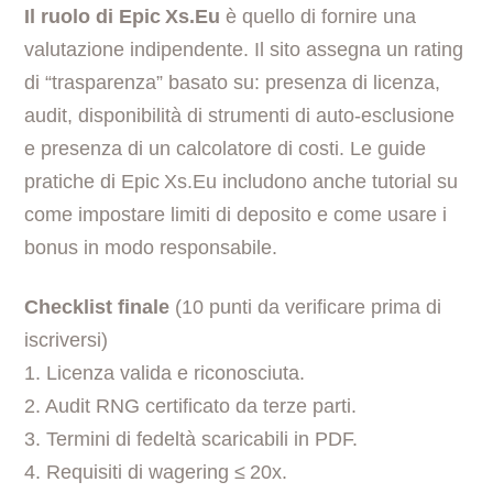
Il ruolo di Epic Xs.Eu
è quello di fornire una
valutazione indipendente. Il sito assegna un rating
di “trasparenza” basato su: presenza di licenza,
audit, disponibilità di strumenti di auto‑esclusione
e presenza di un calcolatore di costi. Le guide
pratiche di Epic Xs.Eu includono anche tutorial su
come impostare limiti di deposito e come usare i
bonus in modo responsabile.
Checklist finale
(10 punti da verificare prima di
iscriversi)
1. Licenza valida e riconosciuta.
2. Audit RNG certificato da terze parti.
3. Termini di fedeltà scaricabili in PDF.
4. Requisiti di wagering ≤ 20x.