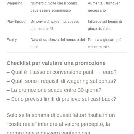
Wagering
Numero di volte che il bonus
Aumenta il turnover
deve essere scommesso
necessario
Play‑through
Synonym di wagering, spesso
Influisce sul tempo di
espresso in %
gioco richiesto
Expiry
Data di scadenza del bonus o dei
Pressa a giocare più
punti
velocemente
Checklist per valutare una promozione
– Qual è il tasso di conversione punti → euro?
– Quali sono i requisiti di wagering sul bonus?
– La promozione scade entro 30 giorni?
– Sono previsti limiti di prelievo sul cashback?
Solo se la somma di questi fattori risulta in un
“costo reale” inferiore al valore percepito, la
promozione è davvero vantaggiosa.