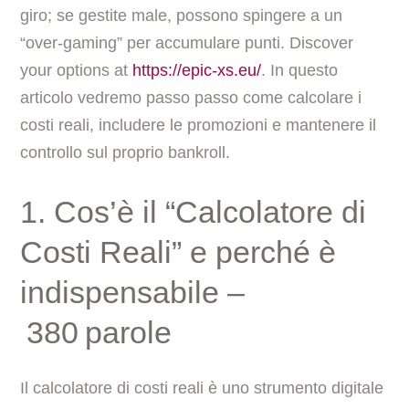
giro; se gestite male, possono spingere a un
“over‑gaming” per accumulare punti. Discover
your options at
https://epic-xs.eu/
. In questo
articolo vedremo passo passo come calcolare i
costi reali, includere le promozioni e mantenere il
controllo sul proprio bankroll.
1. Cos’è il “Calcolatore di
Costi Reali” e perché è
indispensabile –
380 parole
Il calcolatore di costi reali è uno strumento digitale