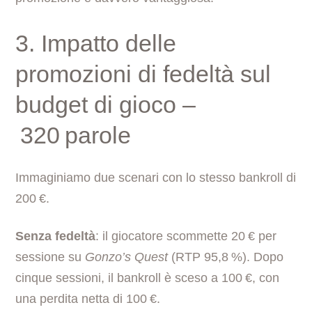
3. Impatto delle
promozioni di fedeltà sul
budget di gioco –
320 parole
Immaginiamo due scenari con lo stesso bankroll di
200 €.
Senza fedeltà
: il giocatore scommette 20 € per
sessione su
Gonzo’s Quest
(RTP 95,8 %). Dopo
cinque sessioni, il bankroll è sceso a 100 €, con
una perdita netta di 100 €.