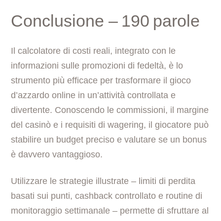
Conclusione – 190 parole
Il calcolatore di costi reali, integrato con le
informazioni sulle promozioni di fedeltà, è lo
strumento più efficace per trasformare il gioco
d’azzardo online in un’attività controllata e
divertente. Conoscendo le commissioni, il margine
del casinò e i requisiti di wagering, il giocatore può
stabilire un budget preciso e valutare se un bonus
è davvero vantaggioso.
Utilizzare le strategie illustrate – limiti di perdita
basati sui punti, cashback controllato e routine di
monitoraggio settimanale – permette di sfruttare al