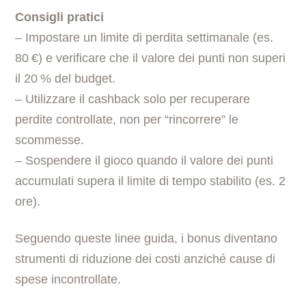
Consigli pratici
– Impostare un limite di perdita settimanale (es.
80 €) e verificare che il valore dei punti non superi
il 20 % del budget.
– Utilizzare il cashback solo per recuperare
perdite controllate, non per “rincorrere” le
scommesse.
– Sospendere il gioco quando il valore dei punti
accumulati supera il limite di tempo stabilito (es. 2
ore).
Seguendo queste linee guida, i bonus diventano
strumenti di riduzione dei costi anziché cause di
spese incontrollate.