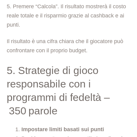
5. Premere “Calcola”. Il risultato mostrerà il costo
reale totale e il risparmio grazie al cashback e ai
punti.
Il risultato è una cifra chiara che il giocatore può
confrontare con il proprio budget.
5. Strategie di gioco
responsabile con i
programmi di fedeltà –
350 parole
Impostare limiti basati sui punti