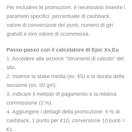
Per includere le promozioni, è necessario inserire i
parametri specifici: percentuale di cashback,
valore di conversione dei punti, numero di giri
gratuiti e loro valore di scommessa.
Passo‑passo con il calcolatore di Epic Xs.Eu
1. Accedere alla sezione “Strumenti di calcolo” del
sito.
2. Inserire la stake media (es. €5) e la durata della
sessione (es. 50 giri).
3. Indicare il metodo di pagamento e la relativa
commissione (2 %).
4. Aggiungere i dettagli della promozione: 5 % di
cashback, 1 punto per €10, conversione 10 punti =
€1.