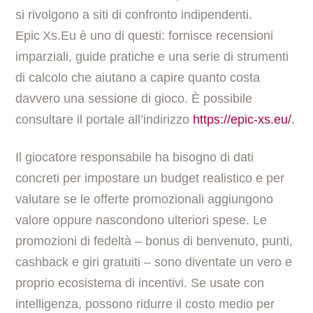
si rivolgono a siti di confronto indipendenti.
Epic Xs.Eu è uno di questi: fornisce recensioni
imparziali, guide pratiche e una serie di strumenti
di calcolo che aiutano a capire quanto costa
davvero una sessione di gioco. È possibile
consultare il portale all’indirizzo
https://epic‑xs.eu/
.
Il giocatore responsabile ha bisogno di dati
concreti per impostare un budget realistico e per
valutare se le offerte promozionali aggiungono
valore oppure nascondono ulteriori spese. Le
promozioni di fedeltà – bonus di benvenuto, punti,
cashback e giri gratuiti – sono diventate un vero e
proprio ecosistema di incentivi. Se usate con
intelligenza, possono ridurre il costo medio per