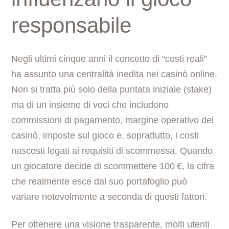
responsabile
Negli ultimi cinque anni il concetto di “costi reali”
ha assunto una centralità inedita nei casinò online.
Non si tratta più solo della puntata iniziale (stake)
ma di un insieme di voci che includono
commissioni di pagamento, margine operativo del
casinò, imposte sul gioco e, soprattutto, i costi
nascosti legati ai requisiti di scommessa. Quando
un giocatore decide di scommettere 100 €, la cifra
che realmente esce dal suo portafoglio può
variare notevolmente a seconda di questi fattori.
Per ottenere una visione trasparente, molti utenti