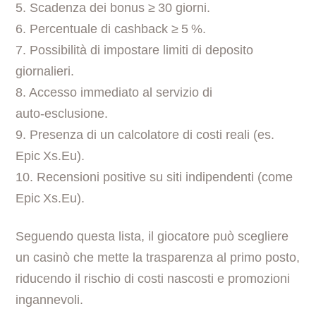
5. Scadenza dei bonus ≥ 30 giorni.
6. Percentuale di cashback ≥ 5 %.
7. Possibilità di impostare limiti di deposito
giornalieri.
8. Accesso immediato al servizio di
auto‑esclusione.
9. Presenza di un calcolatore di costi reali (es.
Epic Xs.Eu).
10. Recensioni positive su siti indipendenti (come
Epic Xs.Eu).
Seguendo questa lista, il giocatore può scegliere
un casinò che mette la trasparenza al primo posto,
riducendo il rischio di costi nascosti e promozioni
ingannevoli.