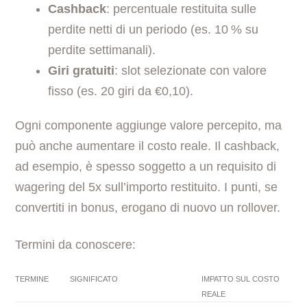
Cashback
: percentuale restituita sulle
perdite netti di un periodo (es. 10 % su
perdite settimanali).
Giri gratuiti
: slot selezionate con valore
fisso (es. 20 giri da €0,10).
Ogni componente aggiunge valore percepito, ma
può anche aumentare il costo reale. Il cashback,
ad esempio, è spesso soggetto a un requisito di
wagering del 5x sull’importo restituito. I punti, se
convertiti in bonus, erogano di nuovo un rollover.
Termini da conoscere:
TERMINE
SIGNIFICATO
IMPATTO SUL COSTO
REALE