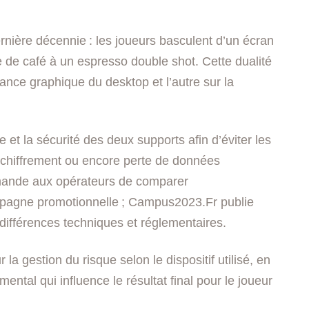
ernière décennie : les joueurs basculent d’un écran
de café à un espresso double shot. Cette dualité
ance graphique du desktop et l’autre sur la
 et la sécurité des deux supports afin d’éviter les
e chiffrement ou encore perte de données
nde aux opérateurs de comparer
mpagne promotionnelle ; Campus2023.Fr publie
différences techniques et réglementaires.
 la gestion du risque selon le dispositif utilisé, en
ental qui influence le résultat final pour le joueur