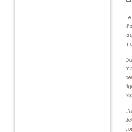
Le
d’
cr
mo
Da
ma
pe
ri
ré
L’a
dé
co