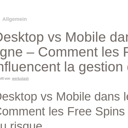
Allgemein
esktop vs Mobile da
igne – Comment les 
nfluencent la gestion
ellt von
wertuslash
esktop vs Mobile dans l
omment les Free Spins i
u risque