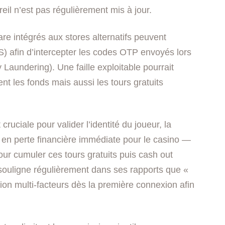
eil n’est pas régulièrement mis à jour.
re intégrés aux stores alternatifs peuvent
afin d’intercepter les codes OTP envoyés lors
undering). Une faille exploitable pourrait
t les fonds mais aussi les tours gratuits
ciale pour valider l’identité du joueur, la
 en perte financière immédiate pour le casino —
our cumuler ces tours gratuits puis cash out
souligne régulièrement dans ses rapports que «
ation multi‑facteurs dès la première connexion afin