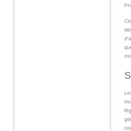
Pr
Ce
dé
d’
qu
mo
S
Le
mo
lé
gé
ce