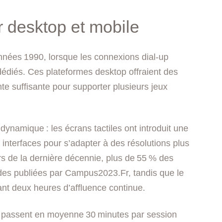
ur desktop et mobile
années 1990, lorsque les connexions dial‑up
dédiés. Ces plateformes desktop offraient des
e suffisante pour supporter plusieurs jeux
namique : les écrans tactiles ont introduit une
interfaces pour s’adapter à des résolutions plus
rs de la dernière décennie, plus de 55 % des
udes publiées par Campus2023.Fr, tandis que le
nt deux heures d’affluence continue.
es passent en moyenne 30 minutes par session