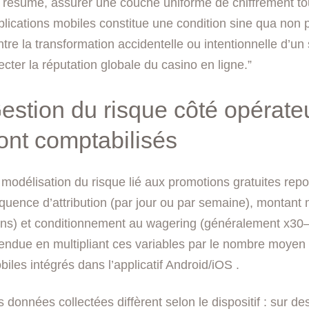
 résumé, assurer une couche uniforme de chiffrement tout
plications mobiles constitue une condition sine qua non p
ntre la transformation accidentelle ou intentionnelle d’un
ecter la réputation globale du casino en ligne.”
estion du risque côté opérate
ont comptabilisés
 modélisation du risque lié aux promotions gratuites repo
équence d’attribution (par jour ou par semaine), montant
ins) et conditionnement au wagering (généralement x30–x
tendue en multipliant ces variables par le nombre moyen 
biles intégrés dans l’applicatif Android/iOS .
s données collectées diffèrent selon le dispositif : sur de