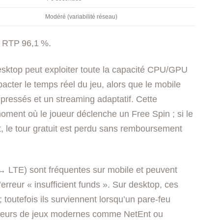
Modéré (variabilité réseau)
 RTP 96,1 %.
 desktop peut exploiter toute la capacité CPU/GPU
acter le temps réel du jeu, alors que le mobile
ressés et un streaming adaptatif. Cette
oment où le joueur déclenche un Free Spin ; si le
lot, le tour gratuit est perdu sans remboursement
↔ LTE) sont fréquentes sur mobile et peuvent
rreur « insufficient funds ». Sur desktop, ces
; toutefois ils surviennent lorsqu’un pare‑feu
isseurs de jeux modernes comme NetEnt ou