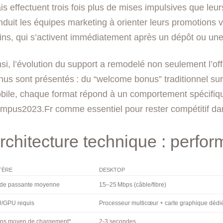
is effectuent trois fois plus de mises impulsives que leu
nduit les équipes marketing à orienter leurs promotions 
ins, qui s’activent immédiatement après un dépôt ou une i
nsi, l’évolution du support a remodelé non seulement l’of
nus sont présentés : du “welcome bonus” traditionnel sur 
bile, chaque format répond à un comportement spécifiqu
mpus2023.Fr comme essentiel pour rester compétitif da
rchitecture technique : perfor
TÈRE
DESKTOP
de passante moyenne
15–25 Mbps (câble/fibre)
/GPU requis
Processeur multicœur + carte graphique dédi
ps moyen de chargement*
2‑3 secondes