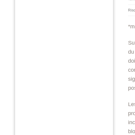
Ris
*m
Su
du
do
co
si
po
Le
pr
inc
bl