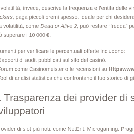
volatilità, invece, descrive la frequenza e l’entità delle v
ckers
, paga piccoli premi spesso, ideale per chi desider
a volatilità, come
Dead or Alive 2
, può restare “fredda” p
ò superare i 10 000 €.
umenti per verificare le percentuali offerte includono:
apporti di audit pubblicati sul sito del casinò.
Forum come Casinomeister o le recensioni su
Httpswww.
ool di analisi statistica che confrontano il tuo storico di 
. Trasparenza dei provider di sl
viluppatori
provider di slot più noti, come NetEnt, Microgaming, Prag