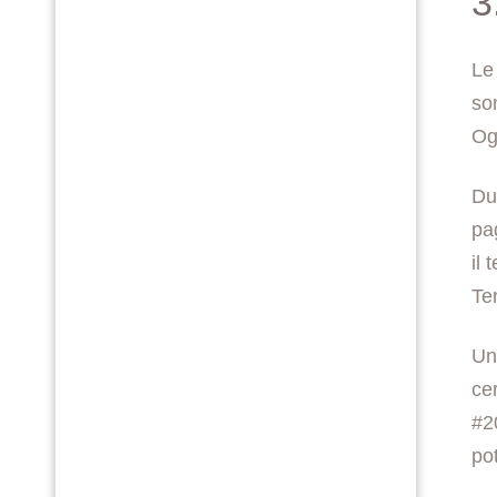
3
Le 
so
Og
Dur
pa
il 
Ter
Una
cer
#2
po