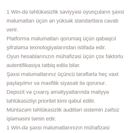
1 Win-də təhlükəsizlik səviyyəsi oyunçuların şəxsi
məlumatları üçün ən yüksək standartlara cavab
verir.
Platforma məlumatları qorumaq üçün qabaqcıl
şifrələmə texnologiyalarından istifadə edir.
Oyun hesablarınızın mühafizəsi üçün çox faktorlu
autentifikasiya tətbiq edilə bilər.
Şəxsi məlumatlarınız üçüncü tərəflərlə heç vaxt
paylaşılmır və məxfilik siyasəti ilə qorunur.
Depozit və çıxarış əməliyyatlarında maliyyə
təhlükəsizliyi prioritet kimi qəbul edilir.
Müntəzəm təhlükəsizlik auditləri sistemin zəifsiz
işləməsini təmin edir.
1 Win-də şəxsi məlumatlarınızın mühafizəsi