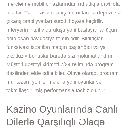
mərclərinə mobil cihazlarından rahatlıqla daxil ola
bilərlər. Təhlükəsiz ödəniş metodları ilə depozit və
çıxarış əməliyyatları sürətli həyata keçirilir.
İnteryerin intuitiv quruluşu yeni başlayanlar üçün
belə asan naviqasiya təmin edir. Bildirişlər
funksiyası istənilən matçın başlanğıcı və ya
ekskluziv bonuslar barədə sizi məlumatlandırır.
Müştəri dəstəyi xidməti 7/24 rejimində proqram
daxilindən əldə edilə bilər. Əlavə olaraq, proqram
müntəzəm yenilənmələrlə yeni oyunlar və
təkmilləşdirilmiş performansla təchiz olunur.
Kazino Oyunlarında Canlı
Dilerlə Qarşılıqlı Əlaqə