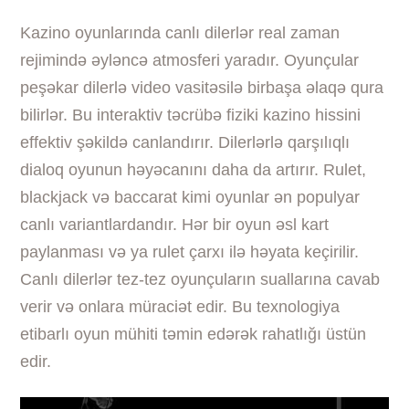
Kazino oyunlarında canlı dilerlər real zaman
rejimində əyləncə atmosferi yaradır. Oyunçular
peşəkar dilerlə video vasitəsilə birbaşa əlaqə qura
bilirlər. Bu interaktiv təcrübə fiziki kazino hissini
effektiv şəkildə canlandırır. Dilerlərlə qarşılıqlı
dialoq oyunun həyəcanını daha da artırır. Rulet,
blackjack və baccarat kimi oyunlar ən populyar
canlı variantlardandır. Hər bir oyun əsl kart
paylanması və ya rulet çarxı ilə həyata keçirilir.
Canlı dilerlər tez-tez oyunçuların suallarına cavab
verir və onlara müraciət edir. Bu texnologiya
etibarlı oyun mühiti təmin edərək rahatlığı üstün
edir.