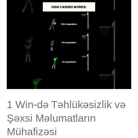
1 Win-də Təhlükəsizlik və
Şəxsi Məlumatların
Mühafizəsi