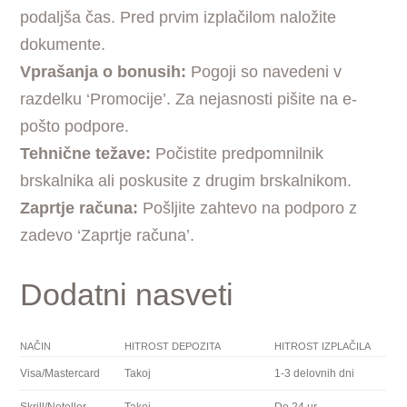
podaljša čas. Pred prvim izplačilom naložite
dokumente.
Vprašanja o bonusih:
Pogoji so navedeni v
razdelku ‘Promocije’. Za nejasnosti pišite na e-
pošto podpore.
Tehnične težave:
Počistite predpomnilnik
brskalnika ali poskusite z drugim brskalnikom.
Zaprtje računa:
Pošljite zahtevo na podporo z
zadevo ‘Zaprtje računa’.
Dodatni nasveti
NAČIN
HITROST DEPOZITA
HITROST IZPLAČILA
Visa/Mastercard
Takoj
1-3 delovnih dni
Skrill/Neteller
Takoj
Do 24 ur