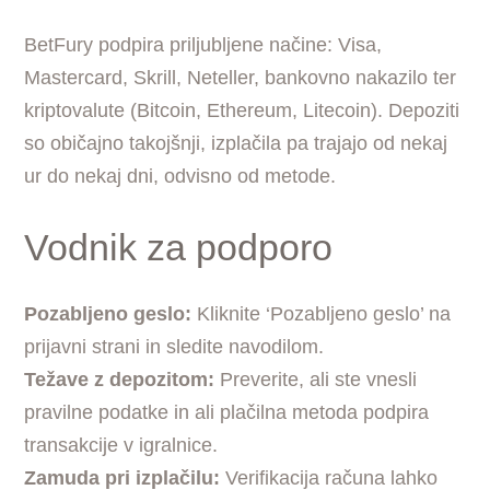
BetFury podpira priljubljene načine: Visa,
Mastercard, Skrill, Neteller, bankovno nakazilo ter
kriptovalute (Bitcoin, Ethereum, Litecoin). Depoziti
so običajno takojšnji, izplačila pa trajajo od nekaj
ur do nekaj dni, odvisno od metode.
Vodnik za podporo
Pozabljeno geslo:
Kliknite ‘Pozabljeno geslo’ na
prijavni strani in sledite navodilom.
Težave z depozitom:
Preverite, ali ste vnesli
pravilne podatke in ali plačilna metoda podpira
transakcije v igralnice.
Zamuda pri izplačilu:
Verifikacija računa lahko