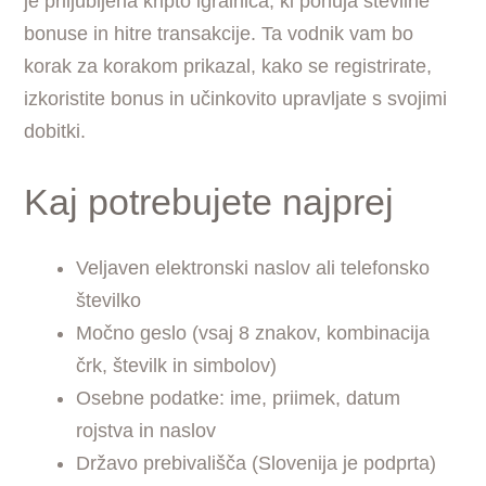
je priljubljena kripto igralnica, ki ponuja številne
bonuse in hitre transakcije. Ta vodnik vam bo
korak za korakom prikazal, kako se registrirate,
izkoristite bonus in učinkovito upravljate s svojimi
dobitki.
Kaj potrebujete najprej
Veljaven elektronski naslov ali telefonsko
številko
Močno geslo (vsaj 8 znakov, kombinacija
črk, številk in simbolov)
Osebne podatke: ime, priimek, datum
rojstva in naslov
Državo prebivališča (Slovenija je podprta)